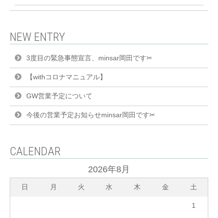
NEW ENTRY
3度目の緊急事態宣言、minsar岡田です✂︎
【withコロナマニュアル】
GW営業予定について
今後の営業予定お知らせminsar岡田です✂︎
CALENDAR
2026年8月
日
月
火
水
木
金
土
1