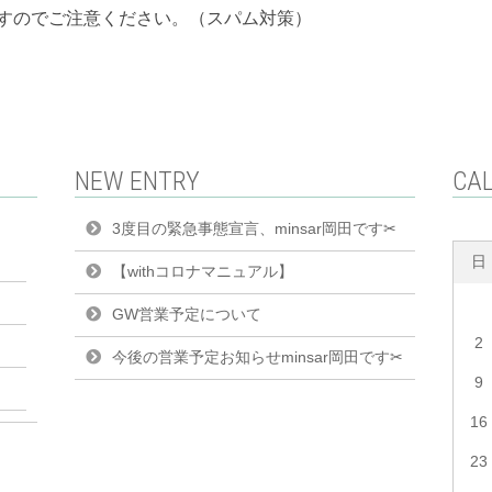
すのでご注意ください。（スパム対策）
NEW ENTRY
CA
3度目の緊急事態宣言、minsar岡田です✂︎
日
【withコロナマニュアル】
GW営業予定について
2
今後の営業予定お知らせminsar岡田です✂︎
9
16
23