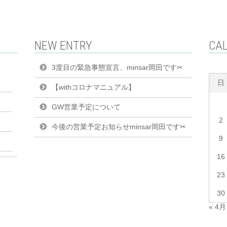
NEW ENTRY
CA
3度目の緊急事態宣言、minsar岡田です✂︎
日
【withコロナマニュアル】
GW営業予定について
2
今後の営業予定お知らせminsar岡田です✂︎
9
16
23
30
« 4月