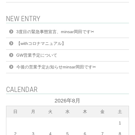
NEW ENTRY
3度目の緊急事態宣言、minsar岡田です✂︎
【withコロナマニュアル】
GW営業予定について
今後の営業予定お知らせminsar岡田です✂︎
CALENDAR
2026年8月
日
月
火
水
木
金
土
1
2
3
4
5
6
7
8