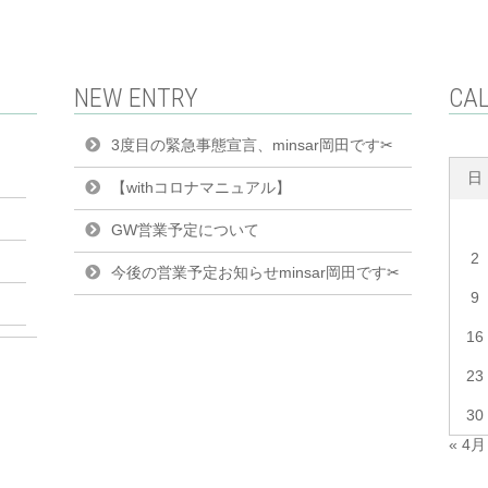
NEW ENTRY
CA
3度目の緊急事態宣言、minsar岡田です✂︎
日
【withコロナマニュアル】
GW営業予定について
2
今後の営業予定お知らせminsar岡田です✂︎
9
16
23
30
« 4月