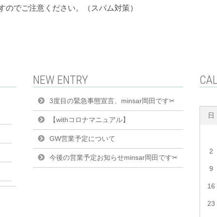
すのでご注意ください。（スパム対策）
NEW ENTRY
CA
3度目の緊急事態宣言、minsar岡田です✂︎
日
【withコロナマニュアル】
GW営業予定について
2
今後の営業予定お知らせminsar岡田です✂︎
9
16
23